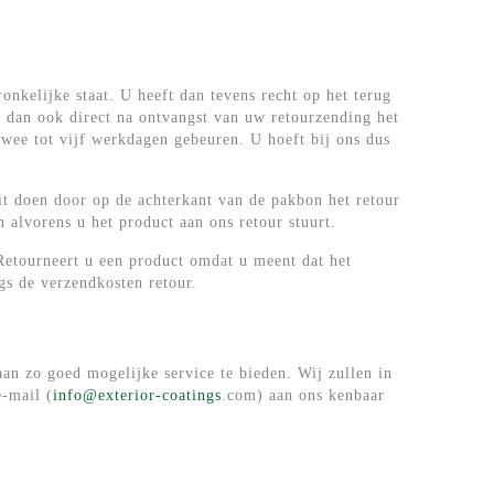
onkelijke staat. U heeft dan tevens recht op het terug
en dan ook direct na ontvangst van uw retourzending het
 twee tot vijf werkdagen gebeuren. U hoeft bij ons dus
dit doen door op de achterkant van de pakbon het retour
n alvorens u het product aan ons retour stuurt.
 Retourneert u een product omdat u meent dat het
ngs de verzendkosten retour.
aan zo goed mogelijke service te bieden. Wij zullen in
e-mail (
info@exterior-coatings
.com) aan ons kenbaar