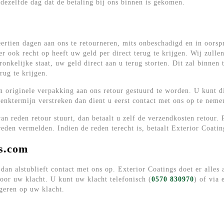
 dezelfde dag dat de betaling bij ons binnen is gekomen.
ertien dagen aan ons te retourneren, mits onbeschadigd en in oorspr
er ook recht op heeft uw geld per direct terug te krijgen. Wij zull
onkelijke staat, uw geld direct aan u terug storten. Dit zal binnen
rug te krijgen.
 in originele verpakking aan ons retour gestuurd te worden. U kunt 
edenktermijn verstreken dan dient u eerst contact met ons op te neme
an reden retour stuurt, dan betaalt u zelf de verzendkosten retour.
 reden vermelden. Indien de reden terecht is, betaalt Exterior Coati
gs.com
an alstublieft contact met ons op. Exterior Coatings doet er alles 
oor uw klacht. U kunt uw klacht telefonisch (
0570 830970
) of via 
geren op uw klacht.