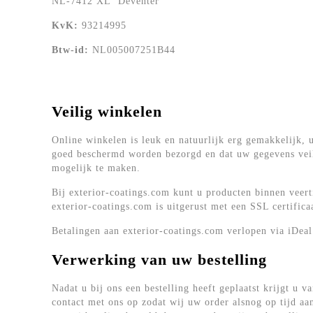
NL-7412 XL Deventer
KvK:
93214995
Btw-id:
NL005007251B44
Veilig winkelen
Online winkelen is leuk en natuurlijk erg gemakkelijk, u
goed beschermd worden bezorgd en dat uw gegevens veil
mogelijk te maken.
Bij exterior-coatings.com kunt u producten binnen veert
exterior-coatings.com is uitgerust met een SSL certific
Betalingen aan exterior-coatings.com verlopen via iDea
Verwerking van uw bestelling
Nadat u bij ons een bestelling heeft geplaatst krijgt u 
contact met ons op zodat wij uw order alsnog op tijd aa